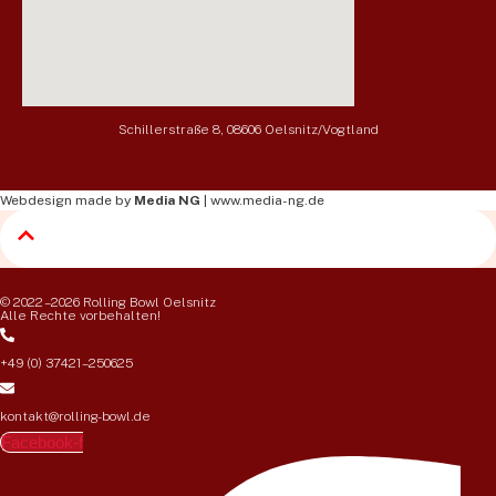
Schillerstraße 8, 08606 Oelsnitz/Vogtland
Webdesign made by
Media NG
|
www.media-ng.de
© 2022 – 2026 Rolling Bowl Oelsnitz
Alle Rechte vorbehalten!
+49 (0) 37421 – 250625
kontakt@rolling-bowl.de
Facebook-f